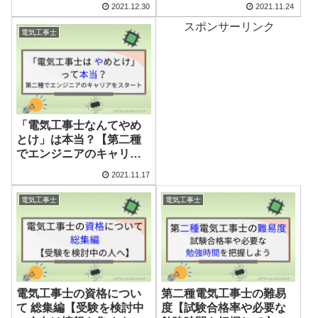
発表日待ちはNG！
2021.12.30
2021.11.24
スポンサーリンク
電気工事士
「電気工事士なんてやめ
とけ」は本当？【第二種
でエンジニアのキャリア
をスタートしよう】
2021.11.17
電気工事士
電気工事士
電気工事士の資格につい
第二種電気工事士の難易
て 総集編【受験を検討中
度【試験合格率や必要な