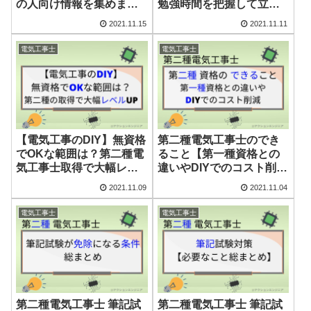
の人向け情報を集めまし
勉強時間を把握して立ち
た】
向かおう】
2021.11.15
2021.11.11
電気工事士
電気工事士
【電気工事のDIY】無資格
第二種電気工事士のでき
でOKな範囲は？第二種電
ること【第一種資格との
気工事士取得で大幅レベ
違いやDIYでのコスト削減
ルUP
も】
2021.11.09
2021.11.04
電気工事士
電気工事士
第二種電気工事士 筆記試
第二種電気工事士 筆記試