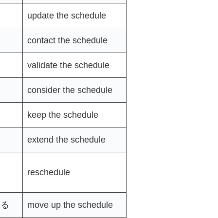
る
update the schedule
る
contact the schedule
る
validate the schedule
る
consider the schedule
keep the schedule
る
extend the schedule
る
reschedule
する
move up the schedule