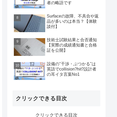
者の略語です
Surfaceの故障、不具合や返
品が多いのは本当？【体験
談付】
技術士試験結果と合否通知
【実際の成績通知書と合格
証を公開】
設備の"干渉・ぶつかる"は
英語でcollision?hit?設計者
の耳イタ言葉No1
クリックできる目次
クリックできる目次